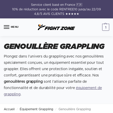
Service client basé en France 🇫🇷
10% de réduction avec le code RENTREE10 jusqu'au 22/09
4,8/5 AVIS CLIENTS ★★★★★
MENU
1
GENOUILLÈRE GRAPPLING
Plongez dans l’univers du grappling avec nos genouillères
spécialement conçues, un équipement essentiel pour tout
grappler. Elles offrent une protection inégalée, soutien et
confort, garantissant une pratique sûre et efficace. Nos
genouillères grappling
sont l’alliance parfaite de
fonctionnalité et de durabilité pour votre
équipement de
grappling
.
Accueil
Équipement Grappling
Genouillère Grappling
/
/